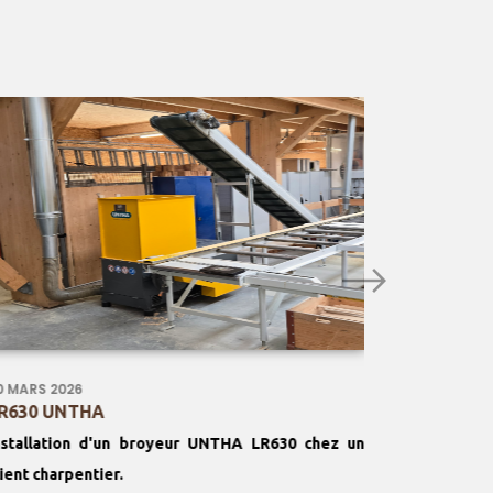
0 MARS 2026
18 FÉVRIER 
R630 UNTHA
SOLID PR
nstallation d'un broyeur UNTHA LR630 chez un
Notre clie
lient charpentier.
mesure de