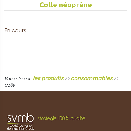
Colle néoprène
En cours
les produits
consommables
Vous êtes ici :
>>
>>
Colle